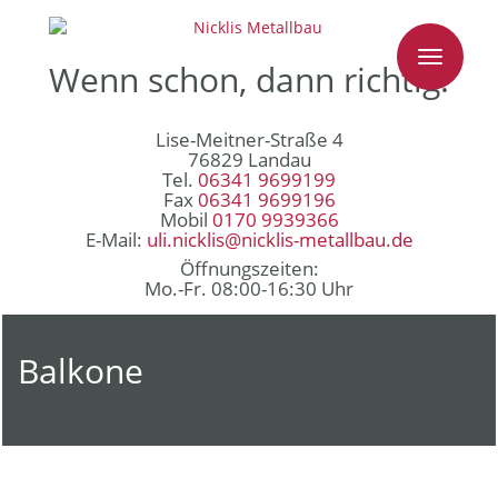
Toggle
Wenn schon, dann richtig!
navigati
Lise-Meitner-Straße 4
76829 Landau
Tel.
06341 9699199
Fax
06341 9699196
Mobil
0170 9939366
E-Mail:
uli.nicklis@nicklis-metallbau.de
Öffnungszeiten:
Mo.-Fr. 08:00-16:30 Uhr
Balkone