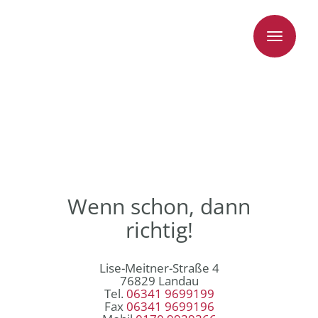
Toggle
navigati
Wenn schon, dann
richtig!
Lise-Meitner-Straße 4
76829 Landau
Tel.
06341 9699199
Fax
06341 9699196