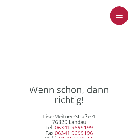
Toggle
navigati
Wenn schon, dann
richtig!
Lise-Meitner-Straße 4
76829 Landau
Tel.
06341 9699199
Fax
06341 9699196